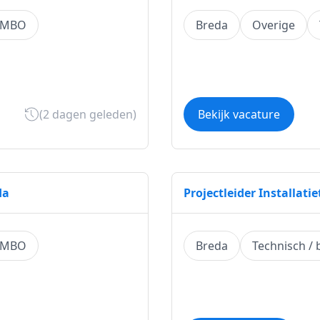
 MBO
Breda
Overige
(2 dagen geleden)
Bekijk vacature
da
Projectleider Installati
 MBO
Breda
Technisch /