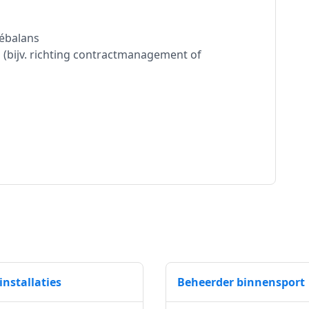
vébalans
(bijv. richting contractmanagement of
nstallaties
Beheerder binnensport