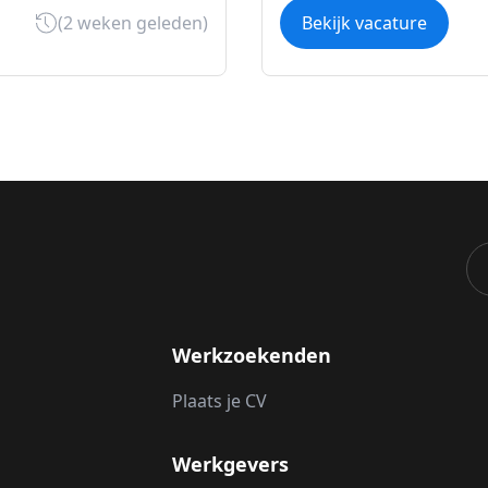
(2 weken geleden)
Bekijk vacature
Werkzoekenden
Plaats je CV
Werkgevers