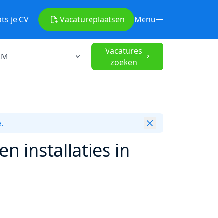
ats je CV
Vacature
plaatsen
Menu
Vacatures
zoeken
.
installaties in