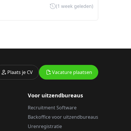
(1 week geleden)
Plaats je CV
Vacature plaatsen
Voor uitzendbureaus
Recruitment Software
Backoffice voor uitzendbureaus
Urenregistratie