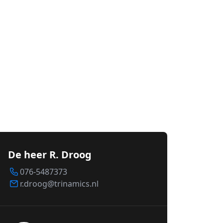
De heer R. Droog
076-5487373
r.droog@trinamics.nl