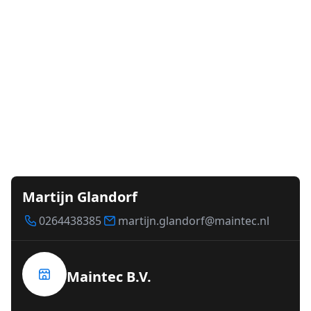
Martijn Glandorf
0264438385
martijn.glandorf@maintec.nl
Maintec B.V.