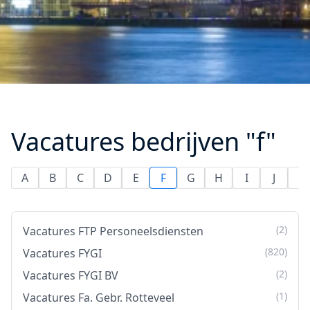
Vacatures bedrijven "f"
A
B
C
D
E
F
G
H
I
J
K
(2)
Vacatures FTP Personeelsdiensten
(820)
Vacatures FYGI
(2)
Vacatures FYGI BV
(1)
Vacatures Fa. Gebr. Rotteveel