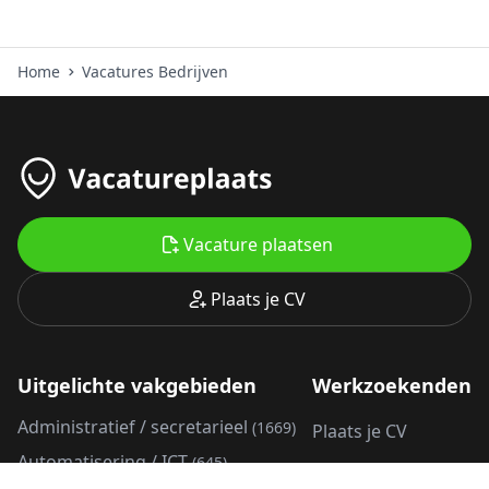
Home
Vacatures Bedrijven
Vacature plaatsen
Plaats je CV
Uitgelichte vakgebieden
Werkzoekenden
Administratief / secretarieel
(1669)
Plaats je CV
Automatisering / ICT
(645)