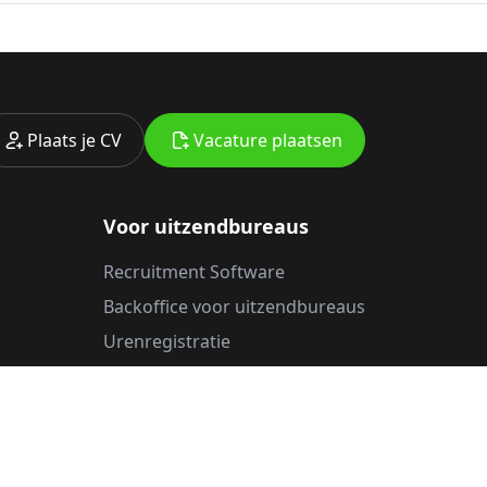
Plaats je CV
Vacature plaatsen
Voor uitzendbureaus
Recruitment Software
Backoffice voor uitzendbureaus
Urenregistratie
Uitzendbureau Website