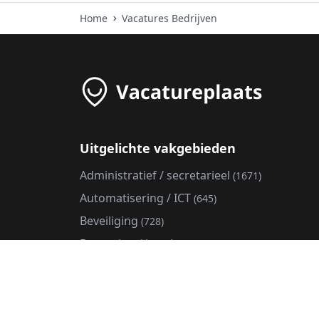
Home
Vacatures Bedrijven
Uitgelichte vakgebieden
Administratief / secretarieel
(1671)
Automatisering / ICT
(645)
Beveiliging
(728)
Bezorging / koerier
(8)
Callcenter
(293)
Commercieel / verkoop
(1059)
Communicatie
(105)