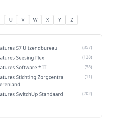
T
U
V
W
X
Y
Z
(357)
atures S7 Uitzendbureau
(128)
atures Seesing Flex
(58)
atures Software * IT
(11)
atures Stichting Zorgcentra
ierenland
(202)
atures SwitchUp Standaard