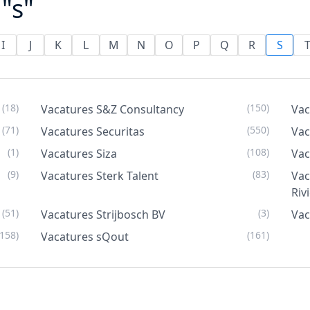
"s"
I
J
K
L
M
N
O
P
Q
R
S
(18)
(150)
Vacatures S&Z Consultancy
Vac
(71)
(550)
Vacatures Securitas
Vac
(1)
(108)
Vacatures Siza
Vac
(9)
(83)
Vacatures Sterk Talent
Vac
Riv
(51)
(3)
Vacatures Strijbosch BV
Vac
(158)
(161)
Vacatures sQout