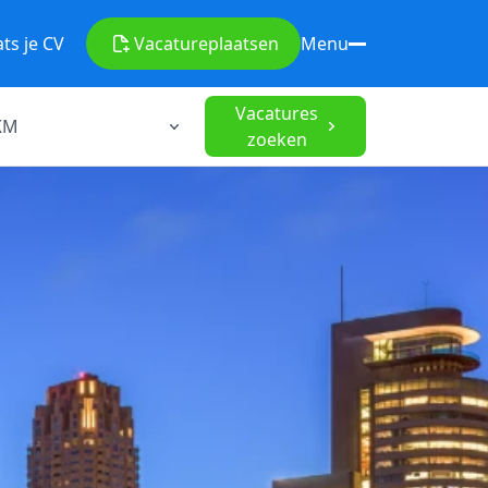
ats je CV
Vacature
plaatsen
Menu
Vacatures
zoeken