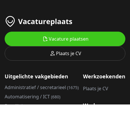
Vacature plaatsen
Plaats je CV
Uitgelichte vakgebieden
Werkzoekenden
Administratief / secretarieel
(1675)
Plaats je CV
Automatisering / ICT
(680)
Werkgevers
Beveiliging
(725)
Bezorging / koerier
(8)
Vacature plaatsen
Callcenter
(296)