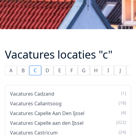
Vacatures locaties "c"
A
B
C
D
E
F
G
H
I
J
K
(1)
Vacatures Cadzand
(18)
Vacatures Callantsoog
(4)
Vacatures Capelle Aan Den Ijssel
(322)
Vacatures Capelle aan den IJssel
(24)
Vacatures Castricum