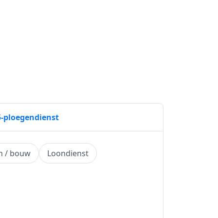
5-ploegendienst
h / bouw
Loondienst