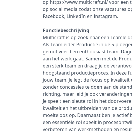
op https://www.multicraft.nl/ voor een 
op social media zodat onze vacatures op 
Facebook, LinkedIn en Instagram.
Functiebeschrijving
Multicraft is op zoek naar een Teamleid
Als Teamleider Productie in de 5-ploegen
gemotiveerd en enthousiast team. Dagel
aan het werk gaat. Samen met de Prod
een sterk team en draag je de verantwoor
hoogstaand productieproces. In deze func
jouw team. Je legt de focus op kwaliteit
zonder concessies te doen aan de standa
richting, maar leid je ook veranderinge
Je speelt een sleutelrol in het doorvoe
kwaliteit en het uitbreiden van de produ
moeiteloos op. Daarnaast ben je actief 
een essentiële rol speelt in procesontw
verbeteren van werkmethoden en result