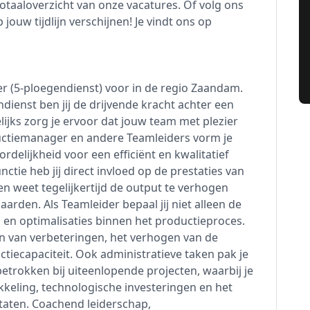
totaaloverzicht van onze vacatures. Of volg ons
jouw tijdlijn verschijnen! Je vindt ons op
er (5-ploegendienst) voor in de regio Zaandam.
dienst ben jij de drijvende kracht achter een
ijks zorg je ervoor dat jouw team met plezier
uctiemanager en andere Teamleiders vorm je
delijkheid voor een efficiënt en kwalitatief
tie heb jij direct invloed op de prestaties van
 en weet tegelijkertijd de output te verhogen
arden. Als Teamleider bepaal jij niet alleen de
n en optimalisaties binnen het productieproces.
ren van verbeteringen, het verhogen van de
ctiecapaciteit. Ook administratieve taken pak je
betrokken bij uiteenlopende projecten, waarbij je
ikkeling, technologische investeringen en het
aten. Coachend leiderschap,