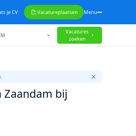
ats je CV
Vacature
plaatsen
Menu
Vacatures
zoeken
.
n Zaandam bij