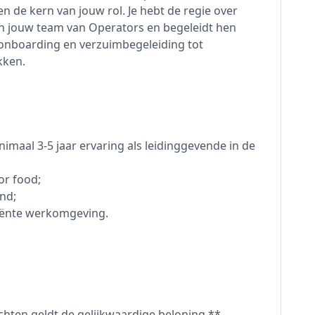
 de kern van jouw rol. Je hebt de regie over
an jouw team van Operators en begeleidt hen
 onboarding en verzuimbegeleiding tot
kken.
aal 3-5 jaar ervaring als leidinggevende in de
or food;
nd;
iciënte werkomgeving.
hten geldt de gelijkwaardige beloning.**