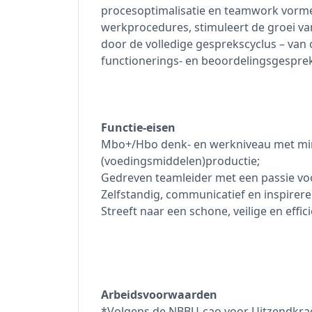
procesoptimalisatie en teamwork vormen
werkprocedures, stimuleert de groei v
door de volledige gesprekscyclus – van
functionerings- en beoordelingsgespre
Functie-eisen
Mbo+/Hbo denk- en werkniveau met minim
(voedingsmiddelen)productie;
Gedreven teamleider met een passie vo
Zelfstandig, communicatief en inspirere
Streeft naar een schone, veilige en eff
Arbeidsvoorwaarden
*Volgens de NBBU-cao voor Uitzendkrac