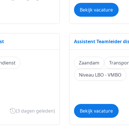
Bekijk vacature
st
Assistent Teamleider d
ndienst
Zaandam
Transpor
Niveau LBO - VMBO
(3 dagen geleden)
Bekijk vacature