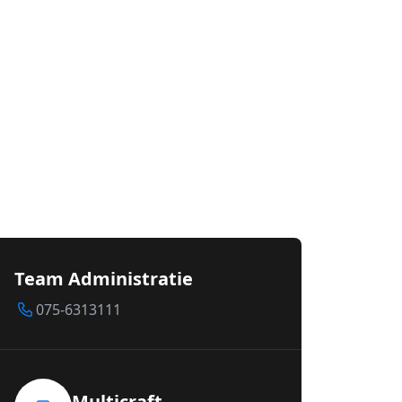
Team Administratie
075-6313111
Multicraft