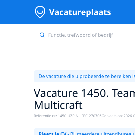
De vacature die u probeerde te bereiken is
Vacature 1450. Team
Multicraft
Referentie nr.: 1450-UZP-NL-FPC-270706
Geplaats op: 2026-
Plaats je CV
- Bij meerdere uitzendbureaus