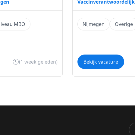
egen
Vaccinverantwoordelijk
iveau MBO
Nijmegen
Overige
(1 week geleden)
Bekijk vacature