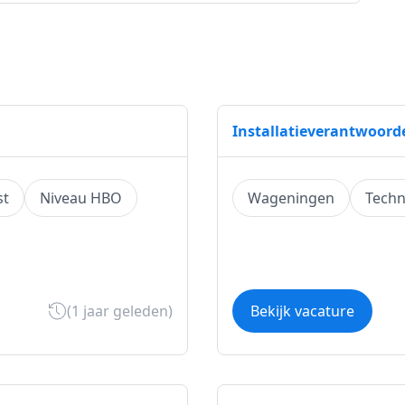
Installatieverantwoorde
st
Niveau HBO
Wageningen
Techn
(1 jaar geleden)
Bekijk vacature