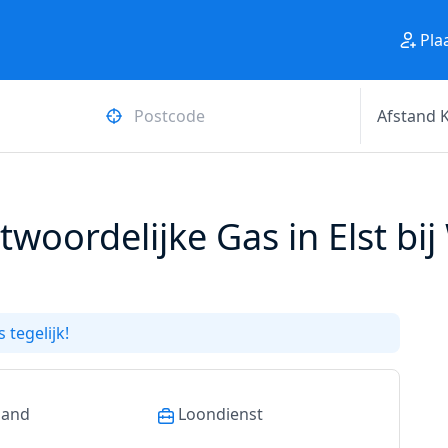
Pla
woordelijke Gas in Elst bi
 tegelijk!
land
Loondienst