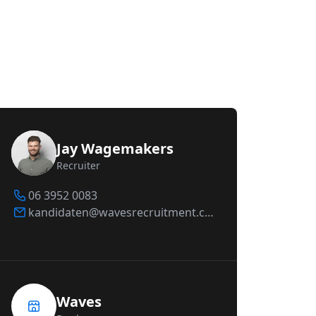
Jay Wagemakers
Recruiter
06 3952 0083
kandidaten@wavesrecruitment.com
Waves