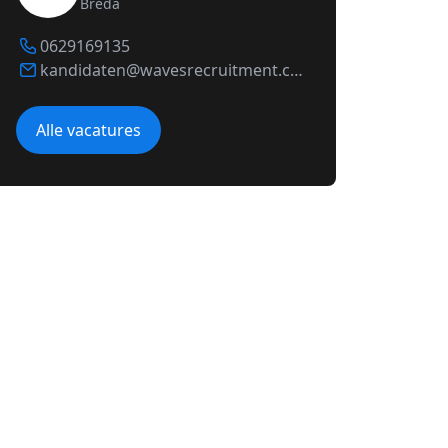
Breda
0629169135
kandidaten@wavesrecruitment.com
Alle vacatures