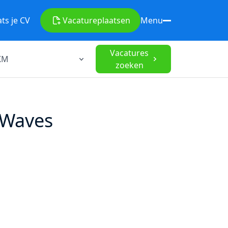
ats je CV
Vacature
plaatsen
Menu
Vacatures
zoeken
j Waves