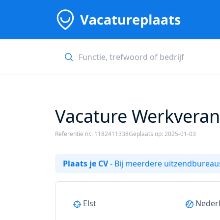
Vacature Werkverant
Referentie nr.: 1182411338
Geplaats op: 2025-01-03
Plaats je CV
- Bij meerdere uitzendbureaus
Elst
Neder