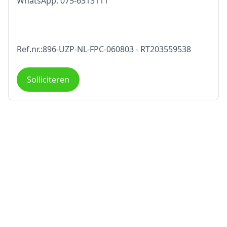
WhatsApp: 075-6313111
Ref.nr.:896-UZP-NL-FPC-060803 - RT203559538
Solliciteren