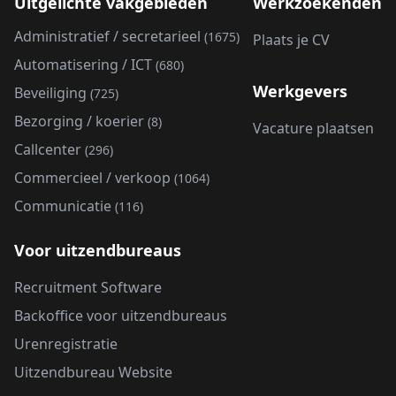
Uitgelichte vakgebieden
Werkzoekenden
Administratief / secretarieel
(1675)
Plaats je CV
Automatisering / ICT
(680)
Werkgevers
Beveiliging
(725)
Bezorging / koerier
(8)
Vacature plaatsen
Callcenter
(296)
Commercieel / verkoop
(1064)
Communicatie
(116)
Voor uitzendbureaus
Recruitment Software
Backoffice voor uitzendbureaus
Urenregistratie
Uitzendbureau Website