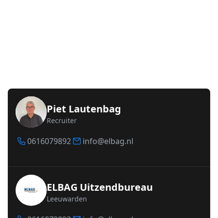
Piet Lautenbag
Recruiter
0616079892
info@elbag.nl
ELBAG Uitzendbureau
Leeuwarden