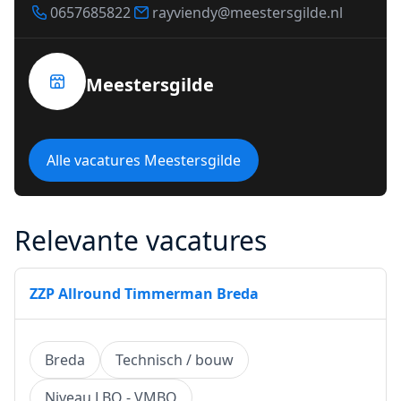
0657685822
rayviendy@meestersgilde.nl
Meestersgilde
Alle vacatures Meestersgilde
Relevante vacatures
ZZP Allround Timmerman Breda
Breda
Technisch / bouw
Niveau LBO - VMBO