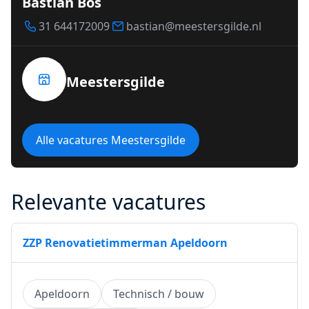
Bastian Bos
31 644172009
bastian@meestersgilde.nl
Meestersgilde
Alle vacatures Meestersgilde
Relevante vacatures
ZZP Renovatietimmerman Apeldoorn
Apeldoorn
Technisch / bouw