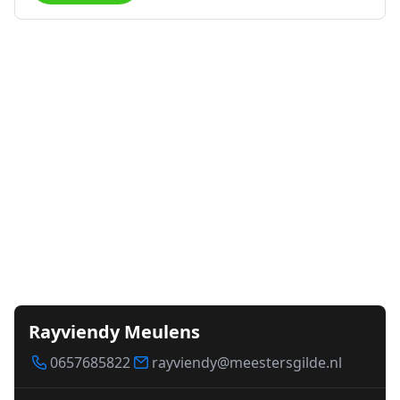
Rayviendy Meulens
0657685822
rayviendy@meestersgilde.nl