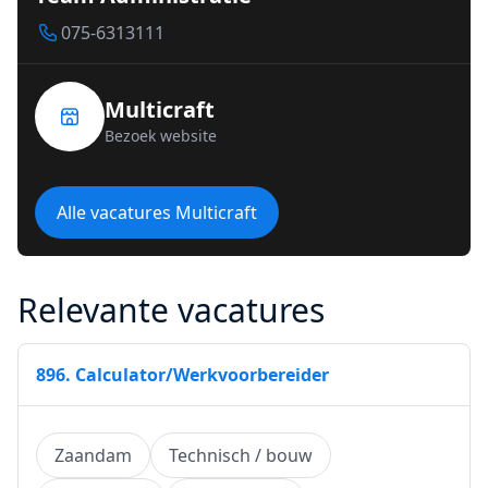
075-6313111
Multicraft
Bezoek website
Alle vacatures Multicraft
Relevante vacatures
896. Calculator/Werkvoorbereider
Zaandam
Technisch / bouw